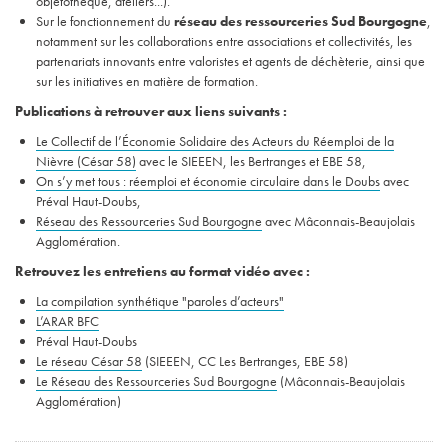
objetothèque, ateliers...).
Sur le fonctionnement du
réseau des ressourceries Sud Bourgogne
,
notamment sur les collaborations entre associations et collectivités, les
partenariats innovants entre valoristes et agents de déchèterie, ainsi que
sur les initiatives en matière de formation.
Publications à retrouver aux liens suivants :
Le Collectif de l’Économie Solidaire des Acteurs du Réemploi de la
Nièvre (César 58)
avec le SIEEEN, les Bertranges et EBE 58,
On s’y met tous : réemploi et économie circulaire dans le Doubs
avec
Préval Haut-Doubs,
Réseau des Ressourceries Sud Bourgogne
avec Mâconnais-Beaujolais
Agglomération.
Retrouvez les entretiens au format vidéo avec :
La compilation synthétique "paroles d’acteurs"
L’ARAR BFC
Préval Haut-Doubs
Le réseau César 58
(SIEEEN, CC Les Bertranges, EBE 58)
Le Réseau des Ressourceries Sud Bourgogne
(Mâconnais-Beaujolais
Agglomération)