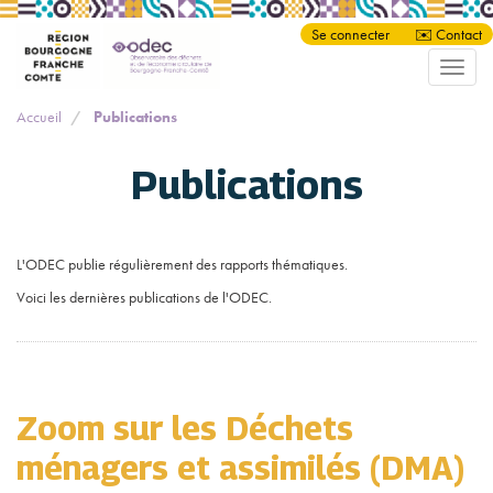
Panneau de gestion des cookies
Aller
Se connecter
✉️ Contact
au
Toggle
contenu
naviga
principal
Accueil
Publications
Publications
L'ODEC publie régulièrement des rapports thématiques.
Voici les dernières publications de l'ODEC.
Zoom sur les Déchets
ménagers et assimilés (DMA)