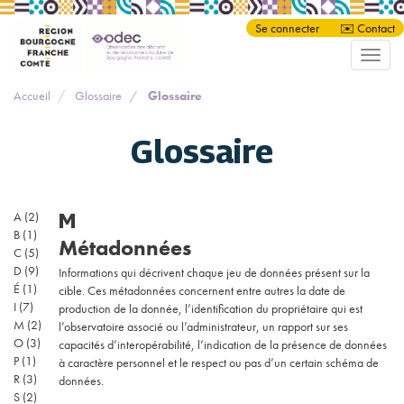
Panneau de gestion des cookies
Aller
Se connecter
✉️ Contact
au
Toggle
contenu
naviga
principal
Accueil
Glossaire
Glossaire
Glossaire
M
A
(2)
B
(1)
Métadonnées
C
(5)
D
(9)
Informations qui décrivent chaque jeu de données présent sur la
É
(1)
cible. Ces métadonnées concernent entre autres la date de
I
(7)
production de la donnée, l’identification du propriétaire qui est
M
(2)
l’observatoire associé ou l’administrateur, un rapport sur ses
O
(3)
capacités d’interopérabilité, l’indication de la présence de données
P
(1)
à caractère personnel et le respect ou pas d’un certain schéma de
R
(3)
données.
S
(2)