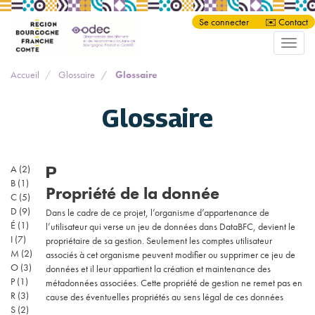
Panneau de gestion des cookies
Aller
Se connecter
✉️ Contact
au
Toggle
contenu
naviga
principal
Accueil
Glossaire
Glossaire
Glossaire
P
A
(2)
B
(1)
Propriété de la donnée
C
(5)
D
(9)
Dans le cadre de ce projet, l’organisme d’appartenance de
É
(1)
l’utilisateur qui verse un jeu de données dans DataBFC, devient le
I
(7)
propriétaire de sa gestion. Seulement les comptes utilisateur
M
(2)
associés à cet organisme peuvent modifier ou supprimer ce jeu de
O
(3)
données et il leur appartient la création et maintenance des
P
(1)
métadonnées associées. Cette propriété de gestion ne remet pas en
R
(3)
cause des éventuelles propriétés au sens légal de ces données
S
(2)